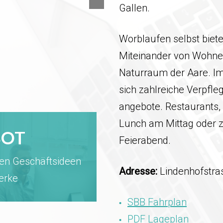
Gallen.
Worblaufen selbst biete
Miteinander von Wohne
Naturraum der Aare. Im
sich zahlreiche Verpfle
angebote. Restaurants
Lunch am Mittag oder
BOT
Feierabend.
ten Geschäftsideen
Adresse:
Lindenhofstra
werke
SBB Fahrplan
PDF Lageplan