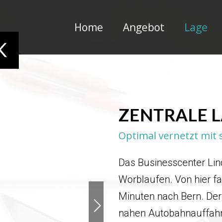
Home
Angebot
Lage
ZENTRALE 
Optimal vernetzt mit 
Das Businesscenter Lin
Worblaufen. Von hier f
Minuten nach Bern. Der 
nahen Autobahnauffahrt